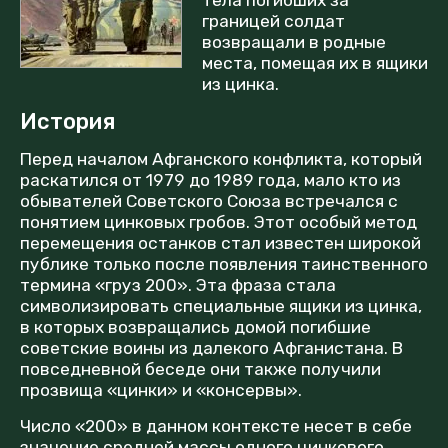
границей солдат
возвращали в родные
места, помещая их в ящики
из цинка.
История
Перед началом Афганского конфликта, который
раскатился от 1979 до 1989 года, мало кто из
обывателей Советского Союза встречался с
понятием цинковых гробов. Этот особый метод
перемещения останков стал известен широкой
публике только после появления таинственного
термина «груз 200». Эта фраза стала
символизировать специальные ящики из цинка,
в которых возвращались домой погибшие
советские воины из далекого Афганистана. В
повседневной беседе они также получили
прозвища «цинки» и «консервы».
Число «200» в данном контексте несет в себе
значение средней массы одного цинкового