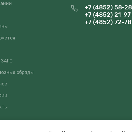
пании
+7 (4852) 58-2
+7 (4852) 21-97
и
+7 (4852) 72-78
ины
буется
 ЗАГС
иозные обряды
ное
сии
кты