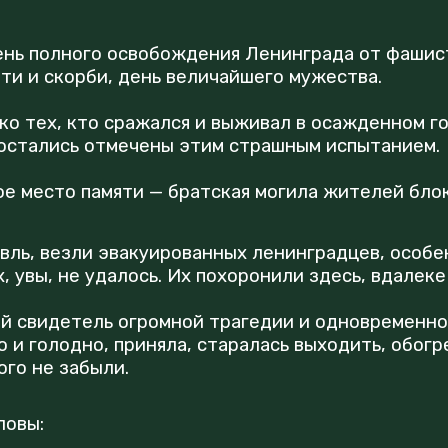
День полного освобождения Ленинграда от фашис
ти и скорби, день величайшего мужества.
о тех, кто сражался и выживал в осажденном гор
 остались отмечены этим страшным испытанием.
ое место памяти — братская могила жителей бл
вль, везли эвакуированных ленинградцев, особе
, увы, не удалось. Их похоронили здесь, вдалеке
й свидетель огромной трагедии и одновременно 
 и голодно, приняла, старалась выходить, обогр
ого не забыли.
ловы: