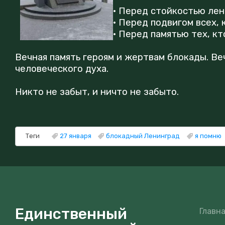
· Перед стойкостью лен
· Перед подвигом всех, 
· Перед памятью тех, к
Вечная память героям и жертвам блокады. Ве
человеческого духа.
Никто не забыт, и ничто не забыто.
Теги
27 января
блокадный Ленинград
я помню
Единственный
Главн