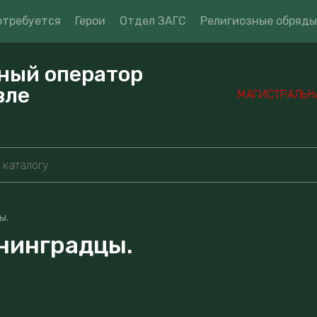
отребуется
Герои
Отдел ЗАГС
Религиозные обряды
ный оператор
вле
МАГИСТРАЛЬНАЯ
ы.
нинградцы.