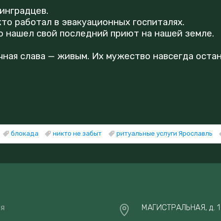
инградцев.
кто работал в эвакуационных госпиталях.
то нашел свой последний приют на нашей земле.
чная слава — живым. Их мужество навсегда оста
блокада
никто не забыт
ритуальные услуги Ярославль
ая
МАГИСТРАЛЬНАЯ, д. 1