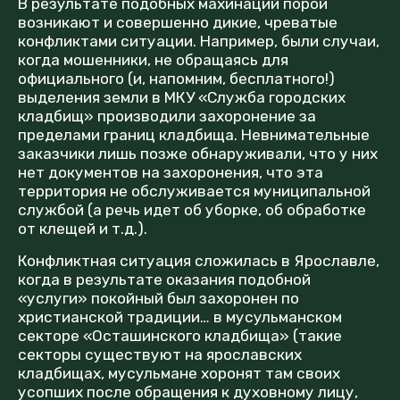
В результате подобных махинаций порой
возникают и совершенно дикие, чреватые
конфликтами ситуации. Например, были случаи,
когда мошенники, не обращаясь для
официального (и, напомним, бесплатного!)
выделения земли в МКУ «Служба городских
кладбищ» производили захоронение за
пределами границ кладбища. Невнимательные
заказчики лишь позже обнаруживали, что у них
нет документов на захоронения, что эта
территория не обслуживается муниципальной
службой (а речь идет об уборке, об обработке
от клещей и т.д.).
Конфликтная ситуация сложилась в Ярославле,
когда в результате оказания подобной
«услуги» покойный был захоронен по
христианской традиции… в мусульманском
секторе «Осташинского кладбища» (такие
секторы существуют на ярославских
кладбищах, мусульмане хоронят там своих
усопших после обращения к духовному лицу,