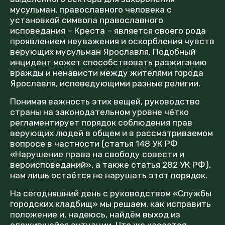
мусульман, православного человека с
установкой символа православного
исповедания – Креста – является своего рода
проявлением неуважения и оскорбления чувств
верующих мусульман Ярославля. Подобный
инцидент может способствовать разжиганию
вражды и ненависти между жителями города
Ярославля, исповедующими разные религии.
Понимая важность этих вещей, руководство
страны на законодательном уровне чётко
регламентирует порядок соблюдения прав
верующих людей в общем и в рассматриваемом
вопросе в частности (статья 148 УК РФ
«Нарушение права на свободу совести и
вероисповеданий», а также статья 282 УК РФ),
нам лишь остаётся не нарушать этот порядок.
На сегодняшний день с руководством «Службы
городских кладбищ» мы решаем, как исправить
положение и, надеюсь, найдём выход из
сложившейся ситуации. Что же касается