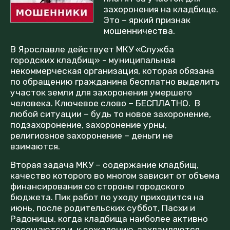
захоронения на кладбище.
Это – яркий признак
мошенничества.
В Ярославле действует МКУ «Служба
городских кладбищ» - муниципальная
некоммерческая организация, которая обязана
по обращению гражданина бесплатно выделить
участок земли для захоронения умершего
человека. Ключевое слово – БЕСПЛАТНО. В
любой ситуации – будь то новое захоронение,
подзахоронение, захоронение урны,
религиозное захоронение – деньги не
взимаются.
Вторая задача МКУ – содержание кладбищ,
качество которого во многом зависит от объема
финансирования со стороны городского
бюджета. Пик работ по уходу приходится на
июнь, после родительских суббот, Пасхи и
Радоницы, когда кладбища наиболее активно
посещаются и, к сожалению, захламляются.