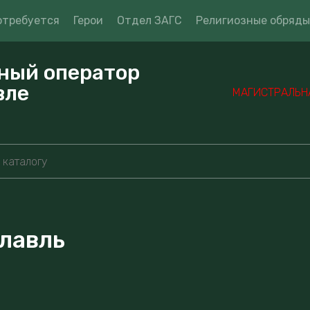
отребуется
Герои
Отдел ЗАГС
Религиозные обряды
ный оператор
вле
МАГИСТРАЛЬНАЯ
лавль