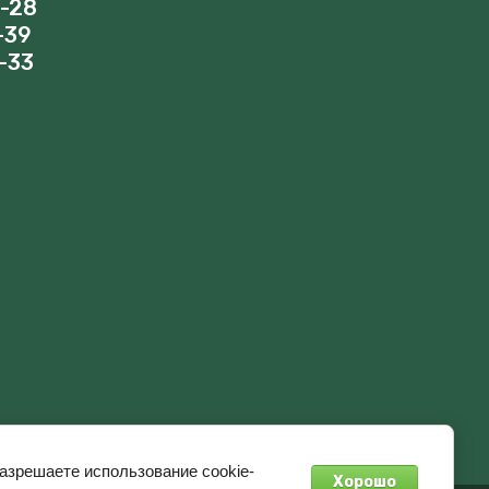
8-28
-39
-33
разрешаете использование cookie-
Хорошо