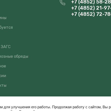
+7 (4852) 58-2
+7 (4852) 21-97
и
+7 (4852) 72-78
ины
буется
 ЗАГС
иозные обряды
ное
сии
кты
ии для улучшения его работы. Продолжая работу с сайтом, Вы 