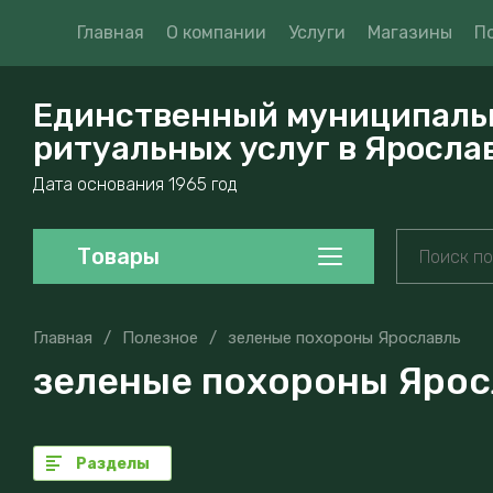
Главная
О компании
Услуги
Магазины
П
Единственный муниципаль
ритуальных услуг в Яросла
Дата основания 1965 год
Товары
Главная
/
Полезное
/
зеленые похороны Ярославль
зеленые похороны Ярос
Разделы