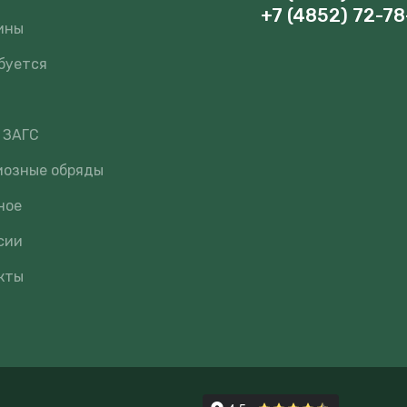
+7 (4852) 72-78
ины
буется
 ЗАГС
иозные обряды
ное
сии
кты