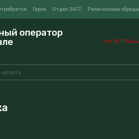
отребуется
Герои
Отдел ЗАГС
Религиозные обряды
ный оператор
вле
МАГИСТРАЛЬНАЯ
ка