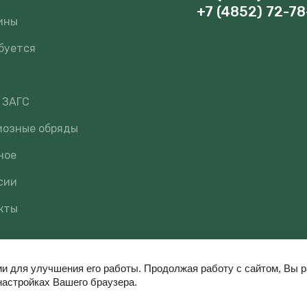
+7 (4852) 72-78
ины
буется
 ЗАГС
иозные обряды
ное
сии
кты
ии для улучшения его работы. Продолжая работу с сайтом, Вы 
настройках Вашего браузера.