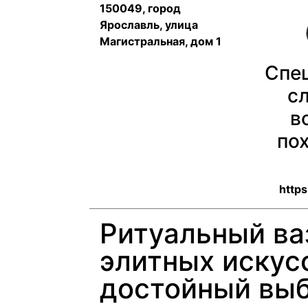
150049, город
Ярославль, улица
Магистральная, дом 1
Спе
с
в
по
https
Ритуальный ва
элитных искус
достойный выб