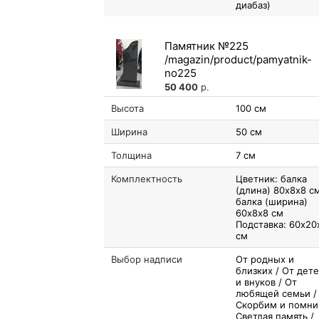
диабаз)
Памятник №225
50 400
р.
Высота
100 см
Ширина
50 см
Толщина
7 см
Комплектность
Цветник: балка
(длина) 80х8х8 с
балка (ширина)
60х8х8 см
Подставка: 60х20
см
Выбор надписи
От родных и
близких / От дет
и внуков / От
любящей семьи /
Скорбим и помни
Светлая память /