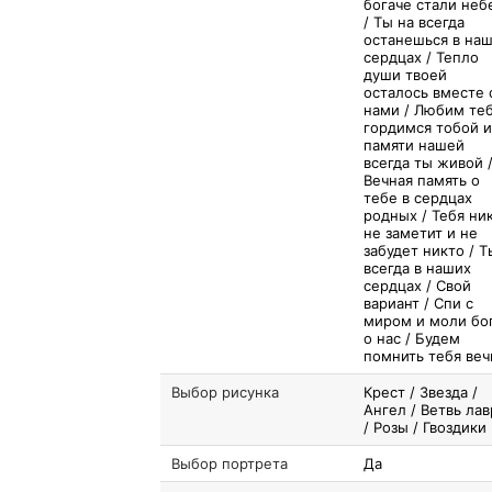
богаче стали неб
/ Ты на всегда
останешься в на
сердцах / Тепло
души твоей
осталось вместе 
нами / Любим теб
гордимся тобой и
памяти нашей
всегда ты живой 
Вечная память о
тебе в сердцах
родных / Тебя ни
не заметит и не
забудет никто / Т
всегда в наших
сердцах / Свой
вариант / Спи с
миром и моли бо
о нас / Будем
помнить тебя веч
Выбор рисунка
Крест / Звезда /
Ангел / Ветвь лав
/ Розы / Гвоздики
Выбор портрета
Да