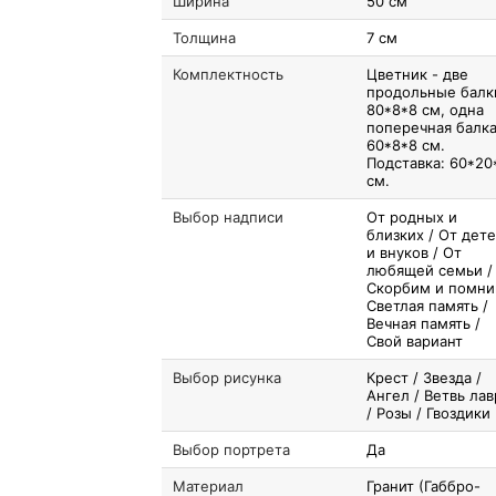
Ширина
50 см
Толщина
7 см
Комплектность
Цветник - две
продольные балк
80*8*8 см, одна
поперечная балк
60*8*8 см.
Подставка: 60*20
см.
Выбор надписи
От родных и
близких / От дет
и внуков / От
любящей семьи /
Скорбим и помни
Светлая память /
Вечная память /
Свой вариант
Выбор рисунка
Крест / Звезда /
Ангел / Ветвь лав
/ Розы / Гвоздики
Выбор портрета
Да
Материал
Гранит (Габбро-