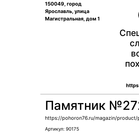
150049, город
Ярославль, улица
Магистральная, дом 1
Спе
с
в
по
https
Памятник №27
https://pohoron76.ru/magazin/product
Артикул:
90175