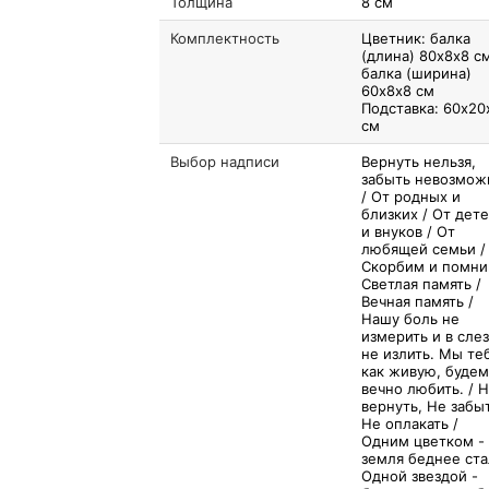
Толщина
8 см
Комплектность
Цветник: балка
(длина) 80х8х8 с
балка (ширина)
60х8х8 см
Подставка: 60х20
см
Выбор надписи
Вернуть нельзя,
забыть невозмож
/ От родных и
близких / От дет
и внуков / От
любящей семьи /
Скорбим и помни
Светлая память /
Вечная память /
Нашу боль не
измерить и в сле
не излить. Мы те
как живую, будем
вечно любить. / 
вернуть, Не забы
Не оплакать /
Одним цветком -
земля беднее ста
Одной звездой -